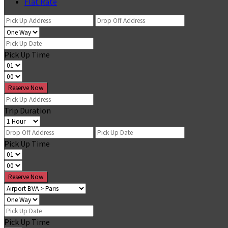
Flat Rate
Pick Up Time
Reserve Now
Trip Duration
Pick Up Time
Reserve Now
Pick Up Time