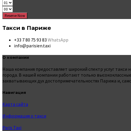
Reserve Now
Такси в Париже
+33 7 80 75 93 83
WhatsApp
info@parisien.taxi
О компании
Наша компания предоставляет широкий спектр услуг такси на
города. В нашей компании работают только высококлассные 
захватывающих дух достопримечательностях Парижа и, само
Навигация
Карта сайта
Информация о такси
Paris Taxi