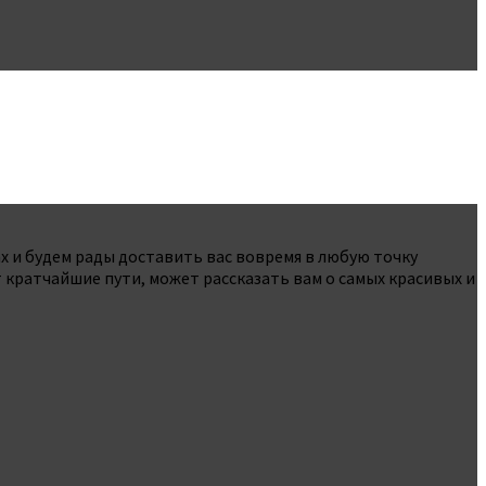
 и ​​будем рады доставить вас вовремя в любую точку
 кратчайшие пути, может рассказать вам о самых красивых и