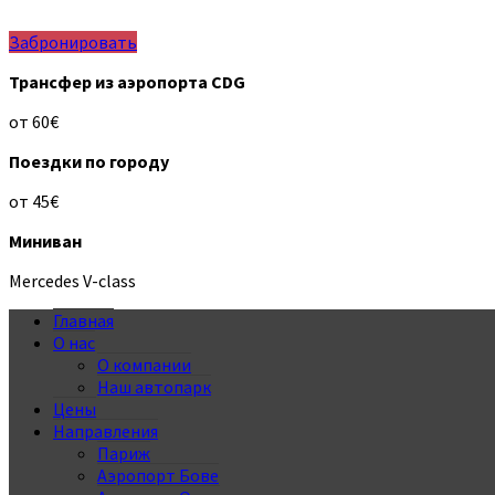
Забронировать
Трансфер из аэропорта CDG
от 60€
Поездки по городу
от 45€
Миниван
Mercedes V-class
Главная
О нас
О компании
Наш автопарк
Цены
Направления
Париж
Аэропорт Бове