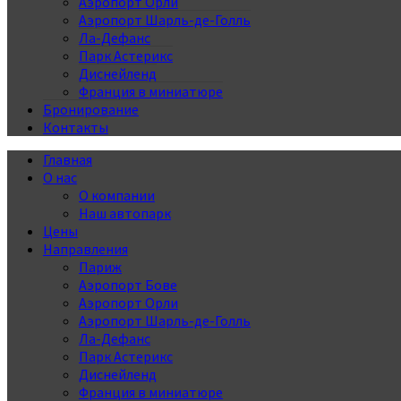
Аэропорт Орли
Аэропорт Шарль-де-Голль
Ла-Дефанс
Парк Астерикс
Диснейленд
Франция в миниатюре
Бронирование
Контакты
Главная
О нас
О компании
Наш автопарк
Цены
Направления
Париж
Аэропорт Бове
Аэропорт Орли
Аэропорт Шарль-де-Голль
Ла-Дефанс
Парк Астерикс
Диснейленд
Франция в миниатюре