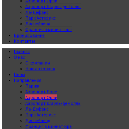
Аэропорт Орли
Аэропорт Шарль-де-Голль
Ла-Дефанс
Парк Астерикс
Диснейленд
Франция в миниатюре
Бронирование
Контакты
Главная
О нас
О компании
Наш автопарк
Цены
Направления
Париж
Аэропорт Бове
Аэропорт Орли
Аэропорт Шарль-де-Голль
Ла-Дефанс
Парк Астерикс
Диснейленд
Франция в миниатюре