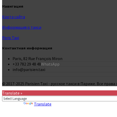
Навигация
Карта сайта
Информация о такси
Paris Taxi
Контактная информация
Paris, 82 Rue François Miron
+33 782 29 48 48
WhatsApp
info@parisien.taxi
© 2017-2025 Parisien Taxi - русское такси в Париже. Все прав
Translate »
Powered by
Translate