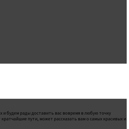
 и ​​будем рады доставить вас вовремя в любую точку
 кратчайшие пути, может рассказать вам о самых красивых и