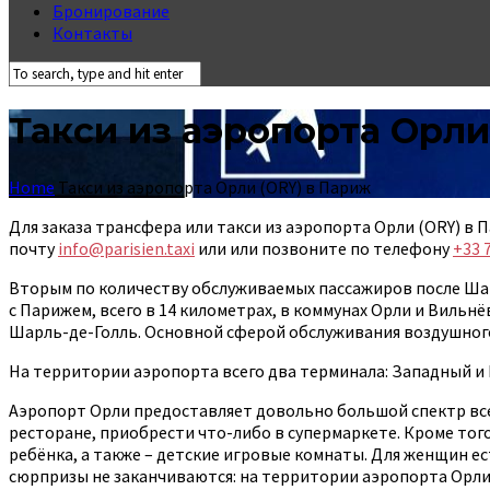
Бронирование
Контакты
Такси из аэропорта Орли
Home
Такси из аэропорта Орли (ORY) в Париж
Для заказа трансфера или такси из аэропорта Орли (ORY) в
почту
info@parisien.taxi
или или позвоните по телефону
+33 7
Вторым по количеству обслуживаемых пассажиров после Ша
с Парижем, всего в 14 километрах, в коммунах Орли и Вильнё
Шарль-де-Голль. Основной сферой обслуживания воздушного
На территории аэропорта всего два терминала: Западный и 
Аэропорт Орли предоставляет довольно большой спектр всев
ресторане, приобрести что-либо в супермаркете. Кроме того
ребёнка, а также – детские игровые комнаты. Для женщин ест
сюрпризы не заканчиваются: на территории аэропорта Орли 