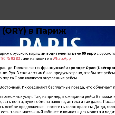
 (ORY) в Париж
 Париж с русскоговорящим водителемпо цене
60 евро
с русског
 80 75 93 83
, или напишите в
WhatsApp
.
рль-де-Голля является французский
аэропорт Орли
(
L’aéropor
в-ле-Руа. В связи с этим было предусмотрено, чтобы все рейсы
 порта Орли являются внутренние рейсы.
Восточный. Их соединяют бесплатные поезда, что облегчает п
озможных услуг. Так, например, в ожидании рейса Вы можете
, есть почта, пункт обмена валюты, аптека и так далее. Пасс
ь особое предложение – посетить салон красоты. Да-да, салон
есть также массажный кабинет и комнаты для молитв и медита