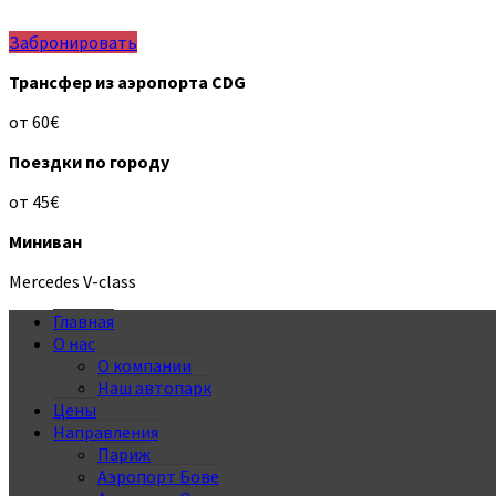
Забронировать
Трансфер из аэропорта CDG
от 60€
Поездки по городу
от 45€
Миниван
Mercedes V-class
Главная
О нас
О компании
Наш автопарк
Цены
Направления
Париж
Аэропорт Бове