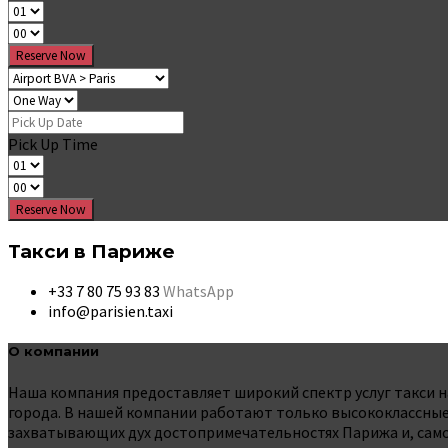
Reserve Now
Pick Up Time
Reserve Now
Такси в Париже
+33 7 80 75 93 83
WhatsApp
info@parisien.taxi
О компании
Наша компания предоставляет широкий спектр услуг такси на
города. В нашей компании работают только высококлассные 
захватывающих дух достопримечательностях Парижа и, само