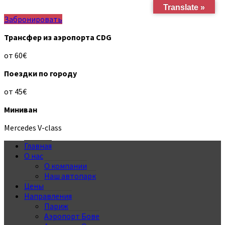
Translate »
Забронировать
Трансфер из аэропорта CDG
от 60€
Поездки по городу
от 45€
Миниван
Mercedes V-class
Главная
О нас
О компании
Наш автопарк
Цены
Направления
Париж
Аэропорт Бове