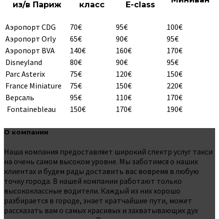
из/в Париж
класс
E-class
Аэропорт CDG
70€
95€
100€
Аэропорт Orly
65€
90€
95€
Аэропорт BVA
140€
160€
170€
Disneyland
80€
90€
95€
Parc Asterix
75€
120€
150€
France Miniature
75€
150€
220€
Версаль
95€
110€
170€
Fontainebleau
150€
170€
190€
О компании
Наша компания предоставляет широкий спектр услуг такси
на очень самом высоком уровне. Мы заботимся о наших
клиентах и ​​будем рады доставить вас вовремя в любую
точку города. В нашей компании работают только
высококлассные водители. Каждый из них хорошо
разбирается в городе, знает кратчайшие пути, может
рассказать вам о самых красивых и захватывающих дух