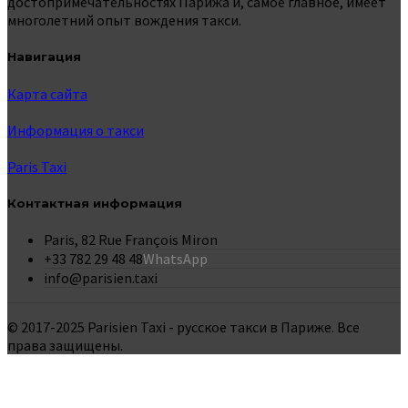
достопримечательностях Парижа и, самое главное, имеет
многолетний опыт вождения такси.
Навигация
Карта сайта
Информация о такси
Paris Taxi
Контактная информация
Paris, 82 Rue François Miron
+33 782 29 48 48
WhatsApp
info@parisien.taxi
© 2017-2025 Parisien Taxi - русское такси в Париже. Все
права защищены.