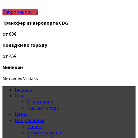
Забронировать
Трансфер из аэропорта CDG
от 60€
Поездки по городу
от 45€
Миниван
Mercedes V-class
Главная
О нас
О компании
Наш автопарк
Цены
Направления
Париж
Аэропорт Бове