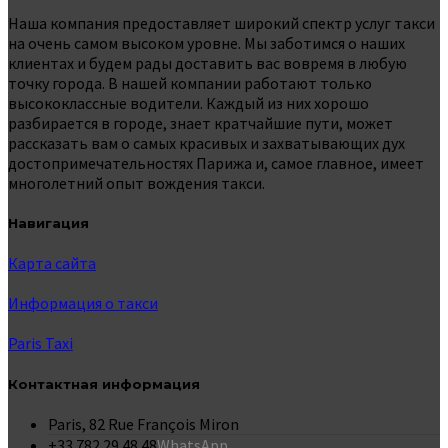
Наша компания предоставляет широкий спектр услуг такси
на очень самом высоком уровне. Мы заботимся о наших
клиентах и ​​будем рады доставить вас вовремя в любую
точку города. В нашей компании работают только
высококлассные водители. Каждый из них хорошо
разбирается в городе, знает кратчайшие пути, может
рассказать вам о самых красивых и захватывающих дух
достопримечательностях Парижа и, самое главное, имеет
многолетний опыт вождения такси.
Навигация
Карта сайта
Информация о такси
Paris Taxi
Контактная информация
Paris, 82 Rue François Miron
+33 782 29 48 48
WhatsApp